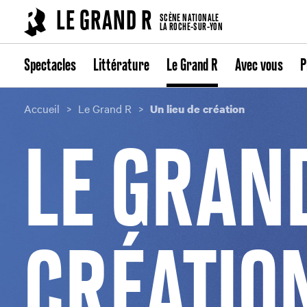
Cookies management panel
LE GRAND R
SCÈNE NATIONALE
LA ROCHE-SUR-YON
Spectacles
Littérature
Le Grand R
Avec vous
P
Accueil
Le Grand R
Un lieu de création
LE GRAND
CRÉATIO