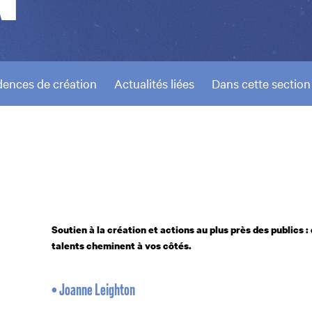
dences de création
Actualités liées
Dans cette section
Soutien à la création et actions au plus près des publics :
talents cheminent à vos côtés.
• Joanne Leighton