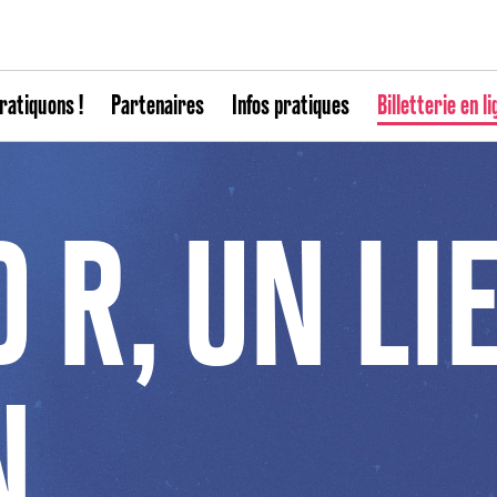
ratiquons !
Partenaires
Infos pratiques
Billetterie en li
 R, UN LI
N