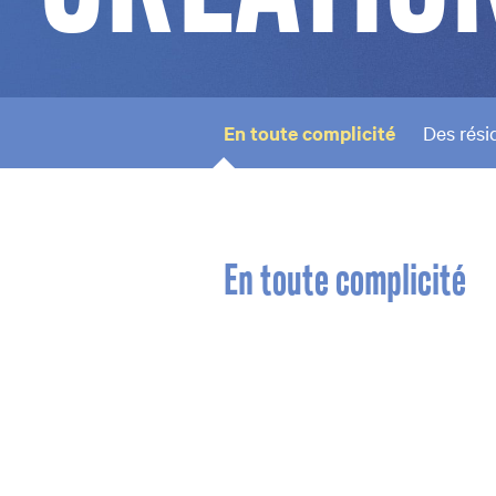
En toute complicité
Des rési
/span>
En toute complicité