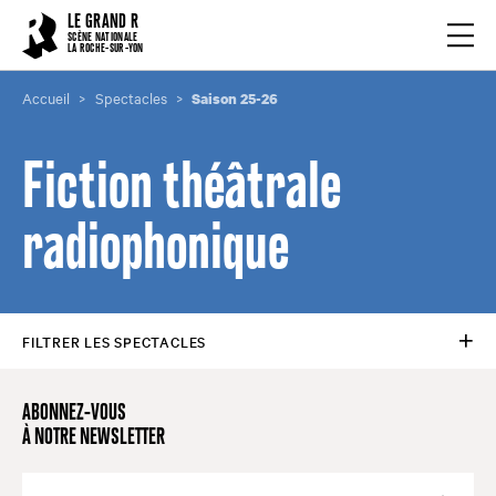
Cookies management panel
LE GRAND R
Ouvrir
SCÈNE NATIONALE
LA ROCHE-SUR-YON
Accueil
Spectacles
Saison 25-26
Fiction théâtrale
radiophonique
FILTRER LES SPECTACLES
ABONNEZ-VOUS
À NOTRE NEWSLETTER