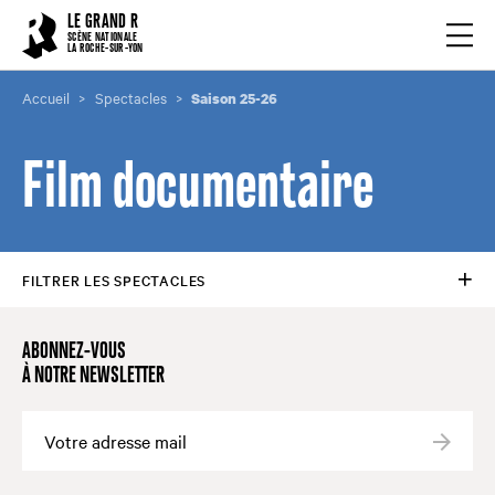
Cookies management panel
LE GRAND R
Ouvrir
SCÈNE NATIONALE
LA ROCHE-SUR-YON
Accueil
Spectacles
Saison 25-26
Film documentaire
FILTRER LES SPECTACLES
ABONNEZ-VOUS
À NOTRE NEWSLETTER
Valide