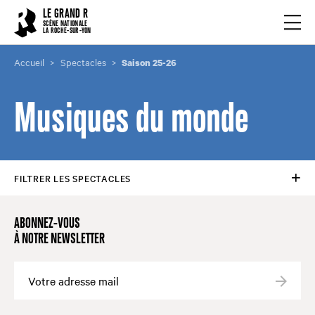
Cookies management panel
LE GRAND R
Ouvrir
SCÈNE NATIONALE
LA ROCHE-SUR-YON
Accueil
Spectacles
Saison 25-26
Musiques du monde
FILTRER LES SPECTACLES
ABONNEZ-VOUS
À NOTRE NEWSLETTER
Valide