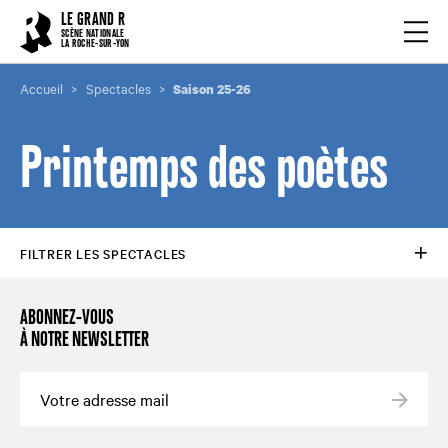
Cookies management panel
LE GRAND R
Ouvrir
SCÈNE NATIONALE
LA ROCHE-SUR-YON
Accueil
Spectacles
Saison 25-26
Printemps des poètes
FILTRER LES SPECTACLES
ABONNEZ-VOUS
À NOTRE NEWSLETTER
Valide