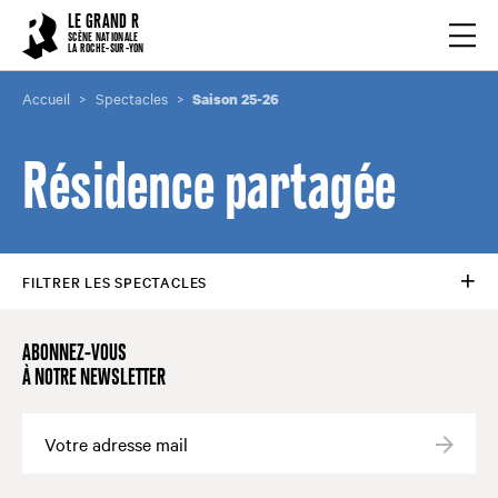
Cookies management panel
LE GRAND R
Ouvrir
SCÈNE NATIONALE
LA ROCHE-SUR-YON
Accueil
Spectacles
Saison 25-26
Résidence partagée
FILTRER LES SPECTACLES
ABONNEZ-VOUS
À NOTRE NEWSLETTER
Valide