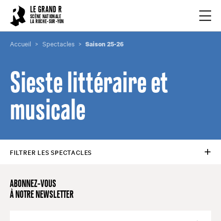
Cookies management panel
LE GRAND R
Ouvrir
SCÈNE NATIONALE
LA ROCHE-SUR-YON
Accueil
Spectacles
Saison 25-26
Sieste littéraire et
musicale
FILTRER LES SPECTACLES
ABONNEZ-VOUS
À NOTRE NEWSLETTER