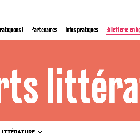
ratiquons !
Partenaires
Infos pratiques
Billetterie en li
rts littér
LITTÉRATURE