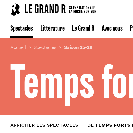
Cookies management panel
LE GRAND R
SCÈNE NATIONALE
LA ROCHE-SUR-YON
Spectacles
Littérature
Le Grand R
Avec vous
P
Accueil
Spectacles
Saison 25-26
Temps fo
AFFICHER LES SPECTACLES
DE
TEMPS FORTS 