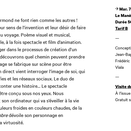
Mar. 7
Le Manè
rmond ne font rien comme les autres !
Durée 5
 sens de l’invention et leur désir de faire
Tarif B
au voyage. Poème visuel et musical,
—
e, à la fois spectacle et film d’animation.
Concepti
ger dans le processus de création d’un
Jean-Bapt
us découvrons quel chemin peuvent prendre
Frédéric
age se fabrique sur scène pour être
Viala
 direct vient interroger l’image de soi, qui
—
fies et les réseaux sociaux. Le duo de
onter une histoire… Le spectacle
Visite d
 être conçu sous nos yeux. Nous
À l’issue
Gratuit 
son ordinateur qui va s’éveiller à la vie
leurs froides en couleurs chaudes, de la
mbre
dévoile son personnage en
 virtuosité.