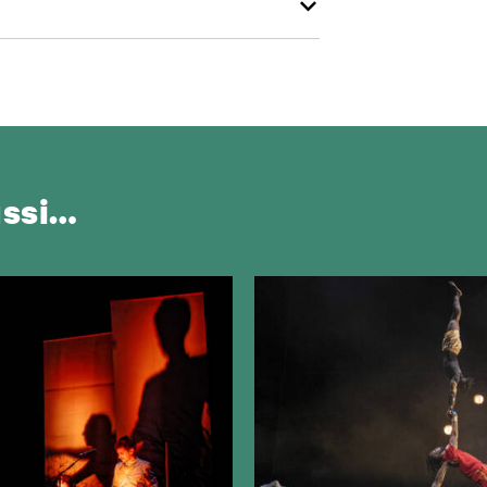
ussi…