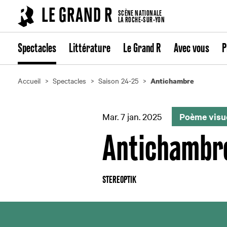
Cookies management panel
LE GRAND R
SCÈNE NATIONALE
LA ROCHE-SUR-YON
Spectacles
Littérature
Le Grand R
Avec vous
P
Accueil
Spectacles
Saison 24-25
Antichambre
Mar. 7 jan. 2025
Poème visue
Antichambr
STEREOPTIK