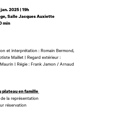
 jan. 2025 | 19h
ge, Salle Jacques Auxiette
0 min
on et interprétation : Romain Bermond,
iste Maillet | Regard extérieur :
 Maurin | Régie : Frank Jamon / Arnaud
u plateau en famille
 de la représentation
sur réservation