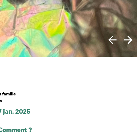
n famille
s
7 jan. 2025
 et horaires
 Comment ?