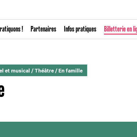
ratiquons !
Partenaires
Infos pratiques
Billetterie en li
l et musical
/
Théâtre
/
En famille
e