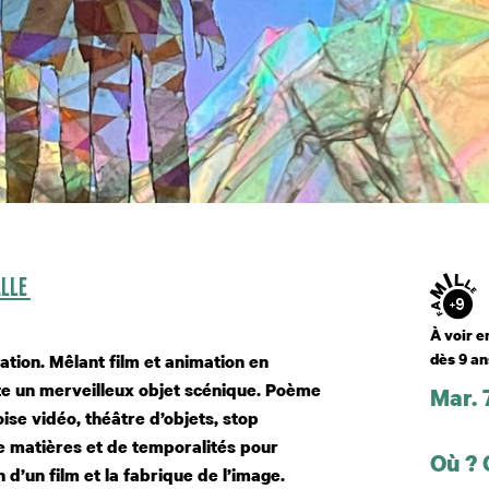
Âge
ALLE
À voir e
dès 9 an
ation. Mêlant film et animation en
te un merveilleux objet scénique. Poème
Mar. 
oise vidéo, théâtre d’objets, stop
Dates
de matières et de temporalités pour
Où ?
 d’un film et la fabrique de l’image.