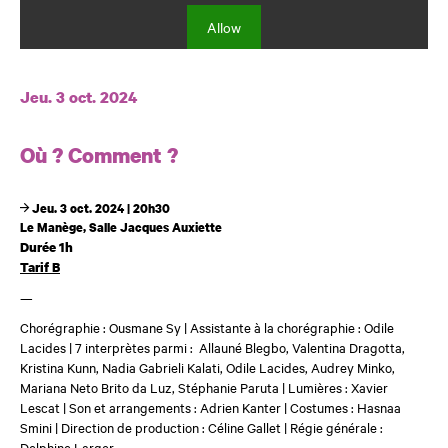
Allow
Dates et horaires
Jeu. 3 oct. 2024
Où ? Comment ?
Jeu. 3 oct. 2024 | 20h30
Le Manège, Salle Jacques Auxiette
Durée 1h
Tarif B
—
Chorégraphie : Ousmane Sy | Assistante à la chorégraphie : Odile
Lacides | 7 interprètes parmi :
Allauné Blegbo, Valentina Dragotta,
Kristina Kunn, Nadia Gabrieli Kalati, Odile Lacides, Audrey Minko,
Mariana Neto Brito da Luz, Stéphanie Paruta
| Lumières : Xavier
Lescat | Son et arrangements : Adrien Kanter | Costumes : Hasnaa
Smini | Direction de production : Céline Gallet | Régie générale :
Delphine Larger