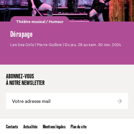
Théâtre musical
/
Humour
Dérapage
Les Sea Girls | Pierre Guillois | Du jeu. 28 au sam. 30 nov. 2024
ABONNEZ-VOUS
À NOTRE NEWSLETTER
Valide
Contacts
Actualités
Mentions légales
Plan du site