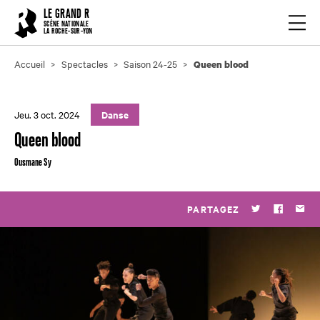
Cookies management panel
LE GRAND R
Ouvrir
SCÈNE NATIONALE
LA ROCHE-SUR-YON
Accueil
Spectacles
Saison 24-25
Queen blood
Jeu. 3 oct. 2024
Danse
Queen blood
Ousmane Sy
PARTAGEZ
Twitter
Faceboo
Par