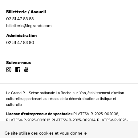
Billetterie / Accueil
02 51 47 83 83
billetterie@legrandr.com
Administration
02 51 47 83 80
Suivez-nous
Instagram
Facebook
Youtube
Le Grand R – Scène nationale La Roche-sur-Yon, établissement d’action
culturelle appartenant au réseau de la décentralisation artistique et
culturelle
PLATESV-R-2025-002008,
Licence d’entrepreneur de spectacles
PLATESV-R-2025-002012, PLATESV-R-2025-002014, PLATESV-R-2025-
002016
Ce site utilise des cookies et vous donne le