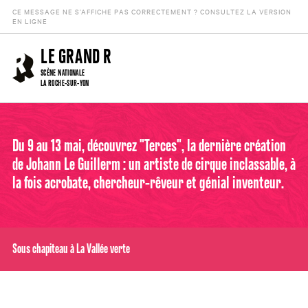
CE MESSAGE NE S’AFFICHE PAS CORRECTEMENT ? CONSULTEZ LA VERSION
EN LIGNE
LE GRAND R
SCÈNE NATIONALE
LA ROCHE-SUR-YON
Du 9 au 13 mai, découvrez "Terces", la dernière création
de Johann Le Guillerm : un artiste de cirque inclassable, à
la fois acrobate, chercheur-rêveur et génial inventeur.
Sous chapiteau à La Vallée verte