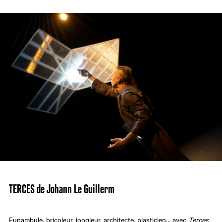
TERCES de Johann Le Guillerm
Funambule, bricoleur, jongleur, architecte, plasticien… avec
Terces