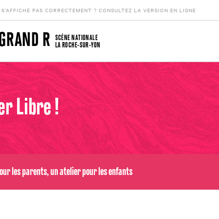
 S’AFFICHE PAS CORRECTEMENT ? CONSULTEZ LA VERSION EN LIGNE
 GRAND R
SCÈNE NATIONALE
LA ROCHE-SUR-YON
r Libre !
our les parents, un atelier pour les enfants