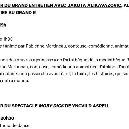
R DU GRAND ENTRETIEN AVEC JAKUTA ALIKAVAZOVIC
, A
IÉE AU GRAND R
 19h
e 1h30
 !
animé par Fabienne Martineau,
conteuse, comédienne, animatri
onds des œuvres « jeunesse » de l’artothèque de la médiathèque 
nne Martineau, conteuse, comédienne animatrice d’ateliers d’écri
enfants une passerelle avec l’écrit, le texte, les histoires, qui son
e notre monde.
R DU SPECTACLE
MOBY DICK
DE YNGVILD ASPELI
| 20h30
tudio de danse