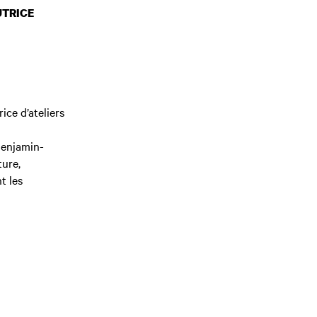
UTRICE
ce d’ateliers
Benjamin-
ture,
t les