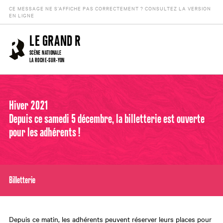
CE MESSAGE NE S’AFFICHE PAS CORRECTEMENT ? CONSULTEZ LA VERSION
EN LIGNE
LE GRAND R
SCÈNE NATIONALE
LA ROCHE-SUR-YON
Hiver 2021
Depuis ce samedi 5 décembre, la billetterie est ouverte
pour les adhérents !
Billetterie
Depuis ce matin, les adhérents peuvent réserver leurs places pour