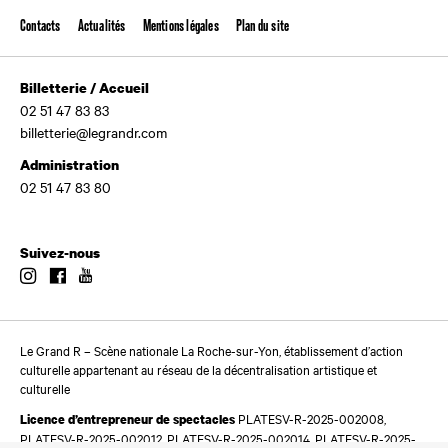
Contacts
Actualités
Mentions légales
Plan du site
Billetterie / Accueil
02 51 47 83 83
billetterie@legrandr.com
Administration
02 51 47 83 80
Suivez-nous
Instagram
Facebook
Youtube
Le Grand R – Scène nationale La Roche-sur-Yon, établissement d’action
culturelle appartenant au réseau de la décentralisation artistique et
culturelle
PLATESV-R-2025-002008,
Licence d’entrepreneur de spectacles
PLATESV-R-2025-002012, PLATESV-R-2025-002014, PLATESV-R-2025-