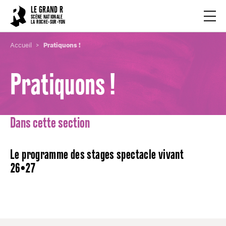
Cookies management panel
LE GRAND R
Ouvrir
SCÈNE NATIONALE
LA ROCHE-SUR-YON
Accueil
Pratiquons !
Pratiquons !
Dans cette section
Le programme des stages spectacle vivant
26•27