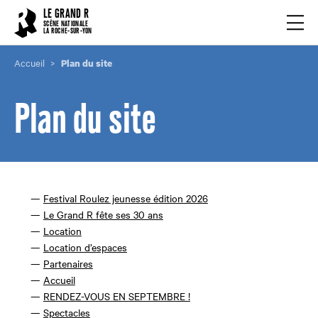
Cookies management panel
LE GRAND R
Ouvrir
SCÈNE NATIONALE
LA ROCHE-SUR-YON
Accueil
Plan du site
Plan du site
Festival Roulez jeunesse édition 2026
Le Grand R fête ses 30 ans
Location
Location d’espaces
Partenaires
Accueil
RENDEZ-VOUS EN SEPTEMBRE !
Spectacles