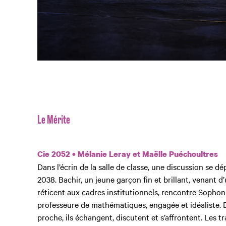
Le Mérite
Cie 2052 • Mélanie Leray et Maëlle Puéchoultres
Dans l’écrin de la salle de classe, une discussion se dé
2038. Bachir, un jeune garçon fin et brillant, venant d
réticent aux cadres institutionnels, rencontre Sopho
professeure de mathématiques, engagée et idéaliste. D
proche, ils échangent, discutent et s’affrontent. Les tr