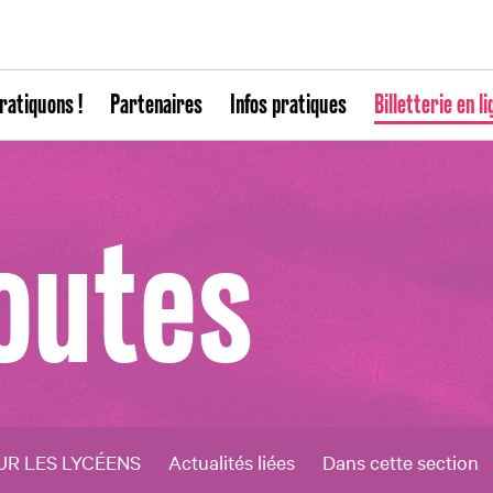
ratiquons !
Partenaires
Infos pratiques
Billetterie en li
routes
UR LES LYCÉENS
Actualités liées
Dans cette section