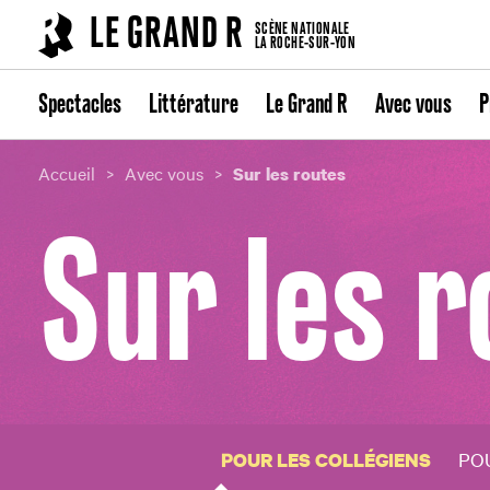
Cookies management panel
LE GRAND R
SCÈNE NATIONALE
LA ROCHE-SUR-YON
Spectacles
Littérature
Le Grand R
Avec vous
P
Accueil
Avec vous
Sur les routes
Sur les 
PO
POUR LES COLLÉGIENS