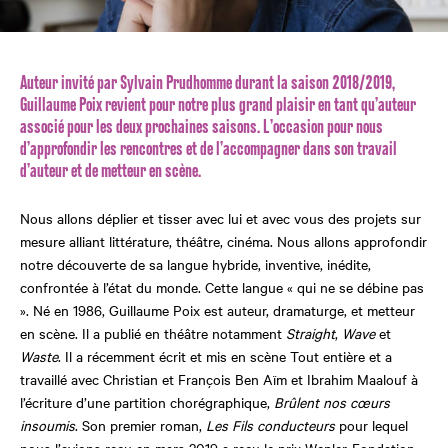
Auteur invité par Sylvain Prudhomme durant la saison 2018/2019,
Guillaume Poix revient pour notre plus grand plaisir en tant qu’auteur
associé pour les deux prochaines saisons. L’occasion pour nous
d’approfondir les rencontres et de l’accompagner dans son travail
d’auteur et de metteur en scène.
Nous allons déplier et tisser avec lui et avec vous des projets sur
mesure alliant littérature, théâtre, cinéma. Nous allons approfondir
notre découverte de sa langue hybride, inventive, inédite,
confrontée à l’état du monde. Cette langue « qui ne se débine pas
». Né en 1986, Guillaume Poix est auteur, dramaturge, et metteur
en scène. Il a publié en théâtre notamment
Straight
,
Wave
et
Waste
. Il a récemment écrit et mis en scène Tout entière et a
travaillé avec Christian et François Ben Aïm et Ibrahim Maalouf à
l’écriture d’une partition chorégraphique,
Brûlent nos cœurs
insoumis
. Son premier roman,
Les Fils conducteurs
pour lequel
nous l’avions reçu en mars 2019 a reçu le prix Wepler-Fondation