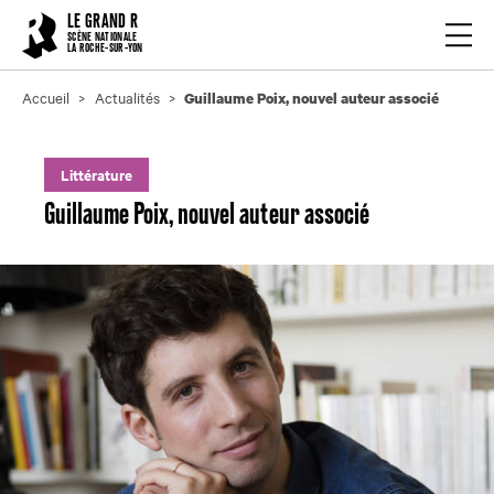
Cookies management panel
LE GRAND R
Ouvrir
SCÈNE NATIONALE
LA ROCHE-SUR-YON
Accueil
Actualités
Guillaume Poix, nouvel auteur associé
Littérature
Guillaume Poix, nouvel auteur associé