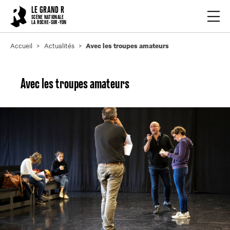
Cookies management panel
LE GRAND R
Ouvrir
SCÈNE NATIONALE
LA ROCHE-SUR-YON
Accueil
Actualités
Avec les troupes amateurs
Avec les troupes amateurs