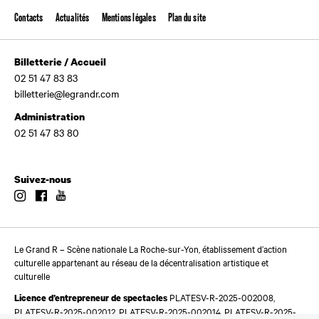
Contacts
Actualités
Mentions légales
Plan du site
Billetterie / Accueil
02 51 47 83 83
billetterie@legrandr.com
Administration
02 51 47 83 80
Suivez-nous
Instagram
Facebook
Youtube
Le Grand R – Scène nationale La Roche-sur-Yon, établissement d’action
culturelle appartenant au réseau de la décentralisation artistique et
culturelle
PLATESV-R-2025-002008,
Licence d’entrepreneur de spectacles
PLATESV-R-2025-002012, PLATESV-R-2025-002014, PLATESV-R-2025-