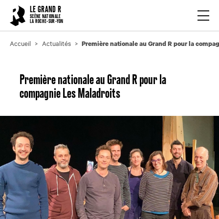
Cookies management panel
LE GRAND R
Ouvrir
SCÈNE NATIONALE
LA ROCHE-SUR-YON
Accueil
Actualités
Première nationale au Grand R pour la compag
Première nationale au Grand R pour la
compagnie Les Maladroits