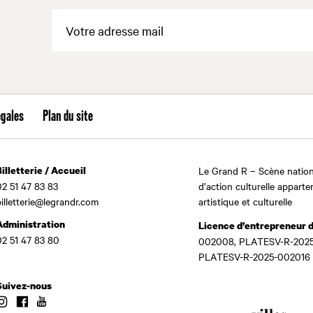
égales
Plan du site
Billetterie / Accueil
Le Grand R – Scène nation
02 51 47 83 83
d’action culturelle apparte
billetterie@legrandr.com
artistique et culturelle
Administration
Licence d’entrepreneur 
02 51 47 83 80
002008, PLATESV-R-2025
PLATESV-R-2025-002016
Suivez-nous
Instagram
Facebook
Youtube