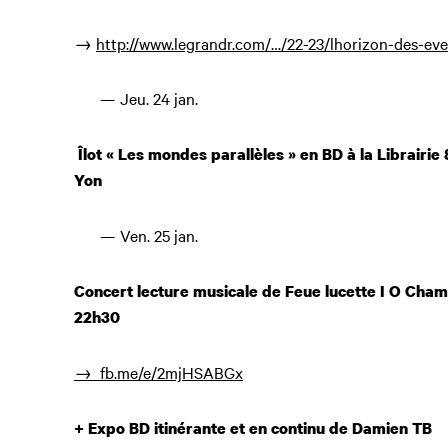
→
http://www.legrandr.com/…/22-23/lhorizon-des-ev
Jeu. 24 jan.
Îlot « Les mondes parallèles » en BD à la Librairi
Yon
Ven. 25 jan.
Concert lecture musicale de Feue lucette I O Cham
22h30
→
fb.me/e/2mjHSABGx
+ Expo BD itinérante et en continu de Damien TB