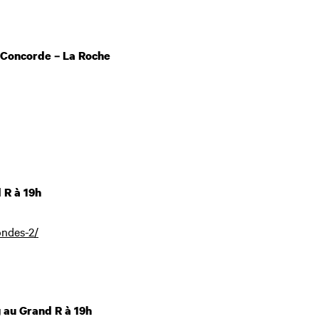
e Concorde – La Roche
 R à 19h
ondes-2/
 au Grand R à 19h