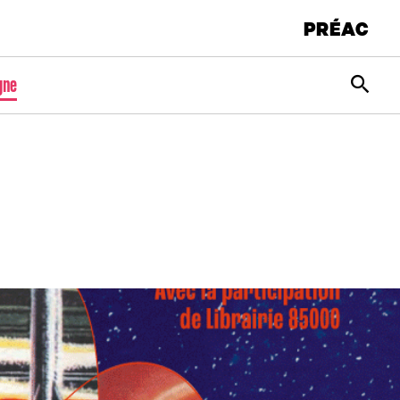
PRÉAC
Rec
gne