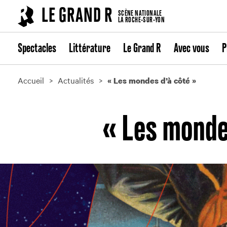
Cookies management panel
LE GRAND R
SCÈNE NATIONALE
LA ROCHE-SUR-YON
Spectacles
Littérature
Le Grand R
Avec vous
P
Accueil
Actualités
« Les mondes d’à côté »
« Les monde