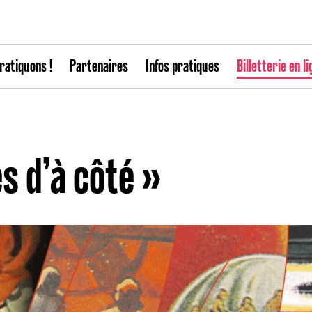
ratiquons !
Partenaires
Infos pratiques
Billetterie en li
s d’à côté »