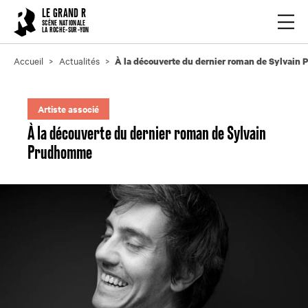
Cookies management panel
LE GRAND R
Ouvrir
SCÈNE NATIONALE
LA ROCHE-SUR-YON
Accueil
Actualités
À la découverte du dernier roman de Sylvai
Artiste associé
À la découverte du dernier roman de Sylvain
Prudhomme