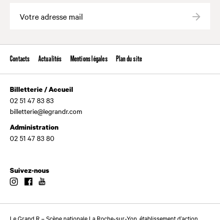
Valide
Contacts
Actualités
Mentions légales
Plan du site
Billetterie / Accueil
02 51 47 83 83
billetterie@legrandr.com
Administration
02 51 47 83 80
Suivez-nous
Instagram
Facebook
Youtube
Le Grand R – Scène nationale La Roche-sur-Yon, établissement d’action