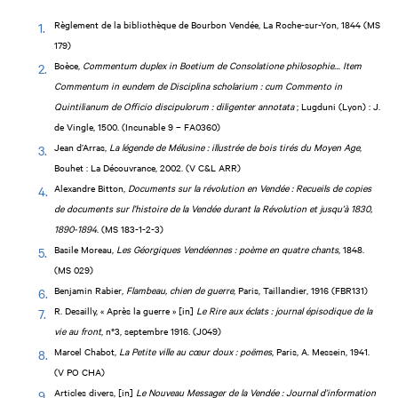
Règlement de la bibliothèque de Bourbon Vendée, La Roche-sur-Yon, 1844 (MS
179)
Boèce,
Commentum duplex in Boetium de Consolatione philosophie… Item
Commentum in eundem de Disciplina scholarium : cum Commento in
Quintilianum de Officio discipulorum : diligenter annotata
; Lugduni (Lyon) : J.
de Vingle, 1500. (Incunable 9 – FA0360)
Jean d’Arras,
La légende de Mélusine : illustrée de bois tirés du Moyen Age
,
Bouhet : La Découvrance, 2002. (V C&L ARR)
Alexandre Bitton,
Documents sur la révolution en Vendée : Recueils de copies
de documents sur l’histoire de la Vendée durant la Révolution et jusqu’à 1830,
1890-1894
. (MS 183-1-2-3)
Basile Moreau,
Les Géorgiques Vendéennes : poème en quatre chants
, 1848.
(MS 029)
Benjamin Rabier,
Flambeau, chien de guerre
, Paris, Taillandier, 1916 (FBR131)
R. Desailly, « Après la guerre » [in]
Le Rire aux éclats : journal épisodique de la
vie au front
, n°3, septembre 1916. (J049)
Marcel Chabot,
La Petite ville au cœur doux : poëmes
, Paris, A. Messein, 1941.
(V PO CHA)
Articles divers, [in]
Le Nouveau Messager de la Vendée : Journal d’information