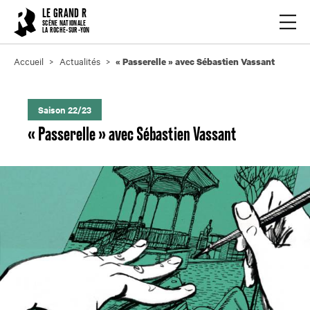
Cookies management panel
LE GRAND R
Ouvrir
SCÈNE NATIONALE
LA ROCHE-SUR-YON
Accueil
Actualités
« Passerelle » avec Sébastien Vassant
Saison 22/23
« Passerelle » avec Sébastien Vassant