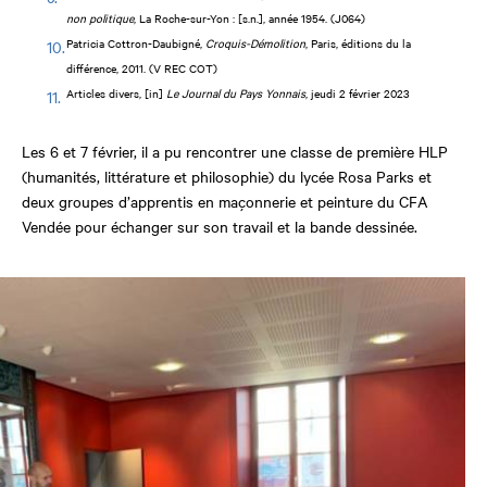
non politique
, La Roche-sur-Yon : [s.n.], année 1954. (J064)
Patricia Cottron-Daubigné,
Croquis-Démolition
, Paris, éditions du la
différence, 2011. (V REC COT)
Articles divers, [in]
Le Journal du Pays Yonnais
, jeudi 2 février 2023
Les 6 et 7 février, il a pu rencontrer une classe de première HLP
(
humanités, littérature et philosophie)
du lycée Rosa Parks et
deux groupes d’apprentis en maçonnerie et peinture du CFA
Vendée pour échanger sur son travail et la bande dessinée.