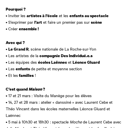
Pourquoi ?
• Inviter les
et les
artistes à l’école
enfants au spectacle
• S’exprimer par
et faire un premier pas sur
l’art
scène
• Créer
ensemble !
Avec qui ?
•
, scène nationale de La Roche-sur-Yon
Le Grand R
• Les artistes de la
compagnie Des Individué.e.s
• Les équipes des
et
écoles Laënnec
Léonce Gluard
• Les
de petite et moyenne section
enfants
• Et les
!
familles
C’est quand
Maison
?
• 17 et 21 mars : Visite du Manège pour les élèves
• 14, 27 et 28 mars : atelier « danssiné » avec Laurent Cebe et
Théo Vincent dans les écoles maternelles Léonce Gluard et
Laënnec
• 5 mai
à 10h30 et 18h30
:
s
pectacle
Moche
de Laurent Cebe avec