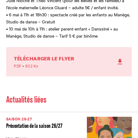
Julie Nioche et Théo Vincent (pour les élèves et les familles) à
l’école maternelle Léonce Gluard
–
adulte 5€ / enfant invité.
• 6 mai
à 11h et 18h30
:
s
pectacle créé par les enfants au Manège,
Studio de danse –
Gratuit
• 10 mai
de 10h à 11h
:
a
telier parent-enfant « Danssiné » au
Manège, Studio de danse –
Tarif 5 € par binôme
TÉLÉCHARGER LE FLYER
PDF • 802 Ko
Actualités liées
SAISON 26-27
Présentation de la saison 26/27