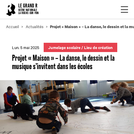
Cookies management panel
LE GRAND R
Ouvrir
SCÈNE NATIONALE
LA ROCHE-SUR-YON
Accueil
Actualités
Projet « Maison » – La danse, le dessin et la m
Lun. 5 mai 2025
Jumelage scolaire
/
Lieu de création
Projet « Maison » – La danse, le dessin et la
musique s’invitent dans les écoles