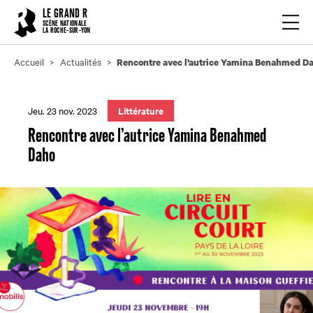
Cookies management panel
LE GRAND R
Ouvrir
SCÈNE NATIONALE
LA ROCHE-SUR-YON
Accueil
Actualités
Rencontre avec l’autrice Yamina Benahmed D
Jeu. 23 nov. 2023
Littérature
Rencontre avec l’autrice Yamina Benahmed
Daho