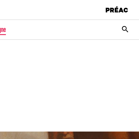
PRÉAC
Rec
gne