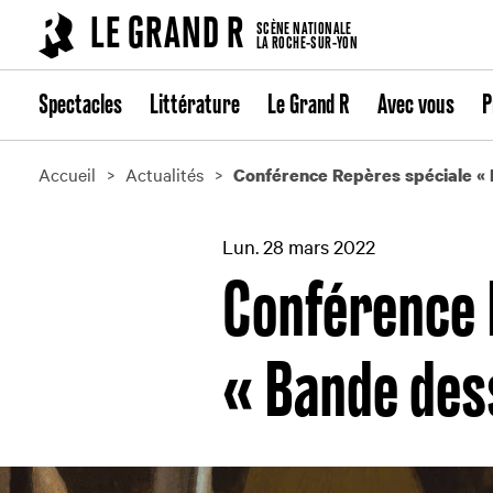
Cookies management panel
LE GRAND R
SCÈNE NATIONALE
LA ROCHE-SUR-YON
Spectacles
Littérature
Le Grand R
Avec vous
P
Accueil
Actualités
Conférence Repères spéciale «
Lun. 28 mars 2022
Conférence 
« Bande des