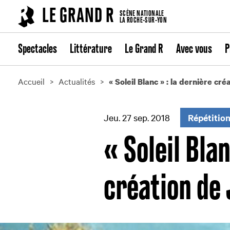
Cookies management panel
LE GRAND R
SCÈNE NATIONALE
LA ROCHE-SUR-YON
Spectacles
Littérature
Le Grand R
Avec vous
P
Accueil
Actualités
« Soleil Blanc » : la dernière cr
Jeu. 27 sep. 2018
Répétitio
« Soleil Blan
création de 