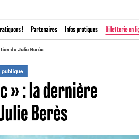
ratiquons !
Partenaires
Infos pratiques
Billetterie en li
éation de Julie Berès
n publique
c » : la dernière
Julie Berès