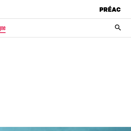
PRÉAC
Rec
gne