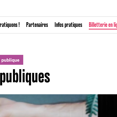
ratiquons !
Partenaires
Infos pratiques
Billetterie en li
n publique
 publiques