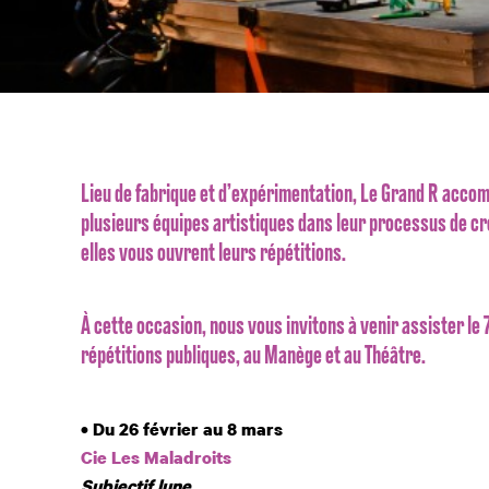
Lieu de fabrique et d’expérimentation, Le Grand R acco
plusieurs équipes artistiques dans leur processus de cr
elles vous ouvrent leurs répétitions.
À cette occasion, nous vous invitons à venir assister le
répétitions publiques, au Manège et au Théâtre.
• Du 26 février au 8 mars
Cie Les Maladroits
Subjectif lune