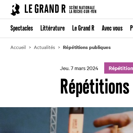
Cookies management panel
LE GRAND R
SCÈNE NATIONALE
LA ROCHE-SUR-YON
Spectacles
Littérature
Le Grand R
Avec vous
P
Accueil
Actualités
Répétitions publiques
Jeu. 7 mars 2024
Répétitio
Répétitions