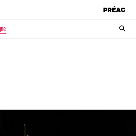
PRÉAC
Rec
gne