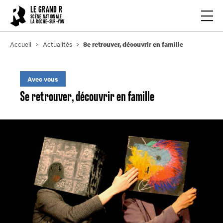
Cookies management panel
LE GRAND R
Ouvrir
SCÈNE NATIONALE
LA ROCHE-SUR-YON
Accueil
Actualités
Se retrouver, découvrir en famille
Avec vous
Se retrouver, découvrir en famille