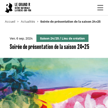
Cookies management panel
LE GRAND R
Ouvrir
SCÈNE NATIONALE
LA ROCHE-SUR-YON
Accueil
Actualités
Soirée de présentation de la saison 24•25
Ven. 6 sep. 2024
Saison 24/25
/
Lieu de création
Soirée de présentation de la saison 24•25