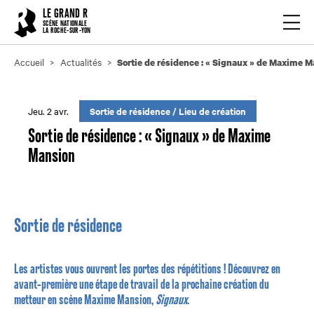
Cookies management panel
LE GRAND R
Ouvrir
SCÈNE NATIONALE
LA ROCHE-SUR-YON
Accueil
Actualités
Sortie de résidence : « Signaux » de Maxime 
Jeu. 2 avr.
Sortie de résidence
/
Lieu de création
Sortie de résidence : « Signaux » de Maxime
Mansion
Sortie de résidence
Les artistes vous ouvrent les portes des répétitions ! Découvrez en
avant-première une étape de travail de la prochaine création du
metteur en scène Maxime Mansion,
Signaux
.