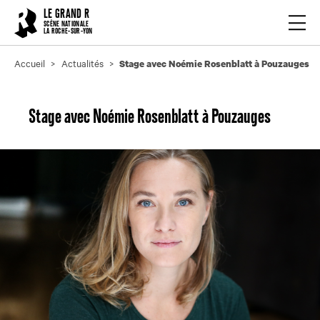
Cookies management panel
LE GRAND R
Ouvrir
SCÈNE NATIONALE
LA ROCHE-SUR-YON
Accueil
Actualités
Stage avec Noémie Rosenblatt à Pouzauges
Stage avec Noémie Rosenblatt à Pouzauges