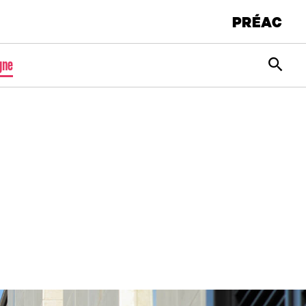
PRÉAC
Rec
gne