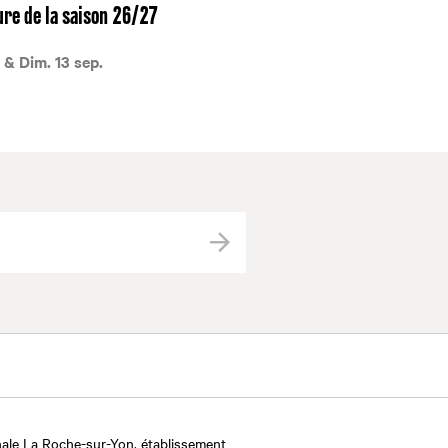
re de la saison 26/27
 & Dim. 13 sep.
Valider
ale La Roche-sur-Yon, établissement