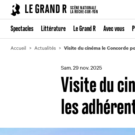
Cookies management panel
LE GRAND R
SCÈNE NATIONALE
LA ROCHE-SUR-YON
Spectacles
Littérature
Le Grand R
Avec vous
P
Accueil
Actualités
Visite du cinéma le Concorde p
Sam. 29 nov. 2025
Visite du c
les adhéren