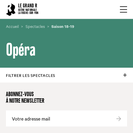
Cookies management panel
LE GRAND R
Ouvrir
SCÈNE NATIONALE
LA ROCHE-SUR-YON
Accueil
Spectacles
Saison 18-19
Opéra
FILTRER LES SPECTACLES
ABONNEZ-VOUS
À NOTRE NEWSLETTER
Valide