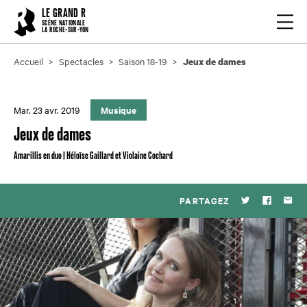
Cookies management panel
LE GRAND R
Ouvrir
SCÈNE NATIONALE
LA ROCHE-SUR-YON
Accueil
Spectacles
Saison 18-19
Jeux de dames
Mar. 23 avr. 2019
Musique
Jeux de dames
Amarillis en duo | Héloïse Gaillard et Violaine Cochard
PARTAGEZ
Twitter
Faceboo
Par