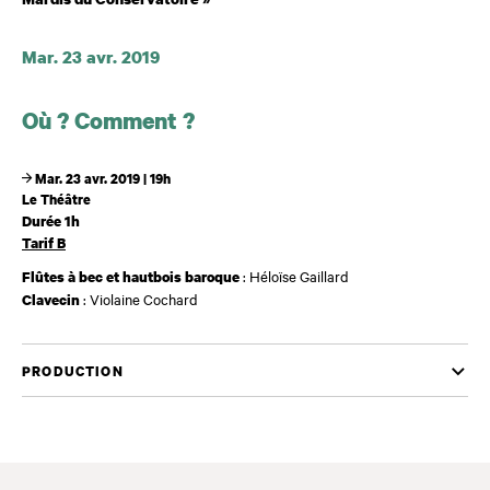
Dates et horaires
Mar. 23 avr. 2019
Où ? Comment ?
Mar. 23 avr. 2019 | 19h
Le Théâtre
Durée 1h
Tarif B
: Héloïse Gaillard
Flûtes à bec et hautbois baroque
: Violaine Cochard
Clavecin
PRODUCTION