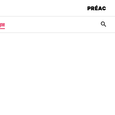
PRÉAC
Rec
gne