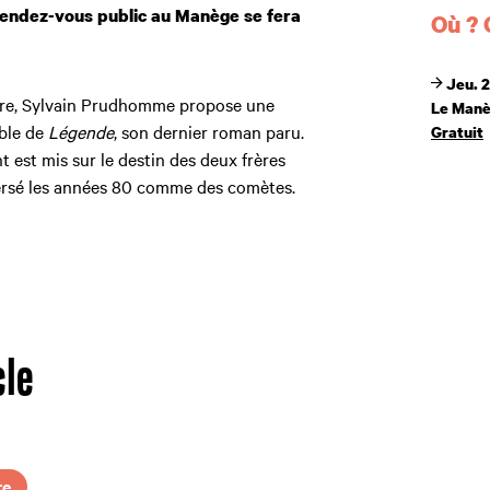
rendez-vous public au Manège se fera
Où ?
Jeu. 2
erre, Sylvain Prudhomme propose une
Le Man
able de
Légende
, son dernier roman paru.
Gratuit
t est mis sur le destin des deux frères
ersé les années 80 comme des comètes.
cle
re