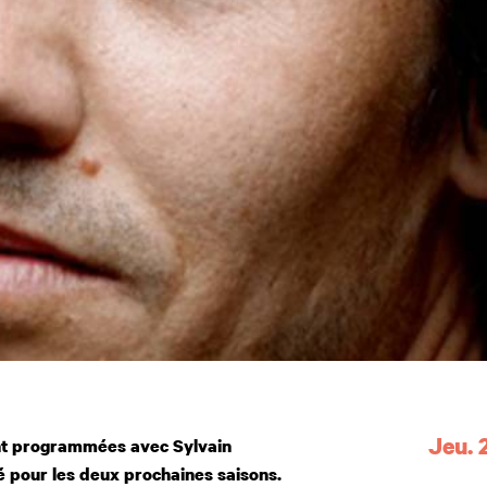
Dates
Jeu. 
t programmées avec Sylvain
 pour les deux prochaines saisons.