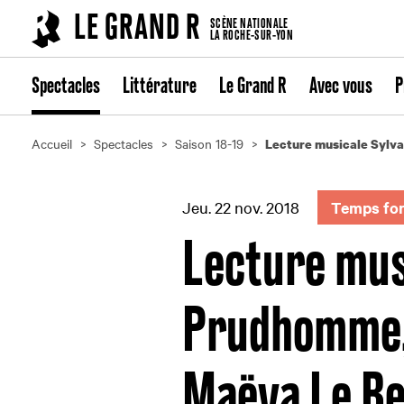
Cookies management panel
LE GRAND R
SCÈNE NATIONALE
LA ROCHE-SUR-YON
Spectacles
Littérature
Le Grand R
Avec vous
P
Accueil
Spectacles
Saison 18-19
Lecture musicale Sylva
Jeu. 22 nov. 2018
Temps fort
Lecture mus
Prudhomme, 
Maëva Le B