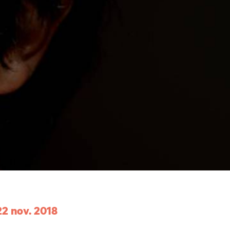
 et horaires
22 nov. 2018