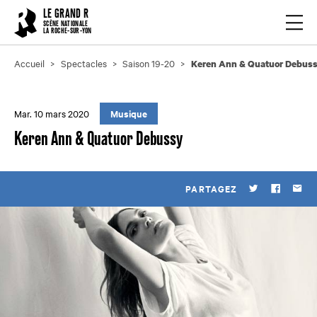
Cookies management panel
LE GRAND R
Ouvrir
SCÈNE NATIONALE
LA ROCHE-SUR-YON
Accueil
Spectacles
Saison 19-20
Keren Ann & Quatuor Debus
Mar. 10 mars 2020
Musique
Keren Ann & Quatuor Debussy
PARTAGEZ
Twitter
Faceboo
Par