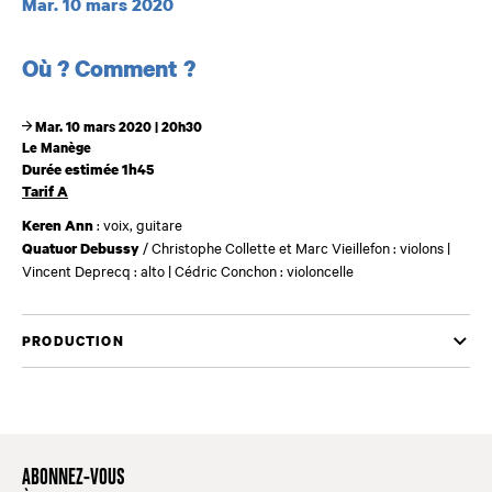
Dates et horaires
Mar. 10 mars 2020
Où ? Comment ?
Mar. 10 mars 2020 | 20h30
Le Manège
Durée estimée 1h45
Tarif A
: voix, guitare
Keren Ann
/ Christophe Collette et Marc Vieillefon : violons |
Quatuor Debussy
Vincent Deprecq : alto | Cédric Conchon : violoncelle
PRODUCTION
ABONNEZ-VOUS