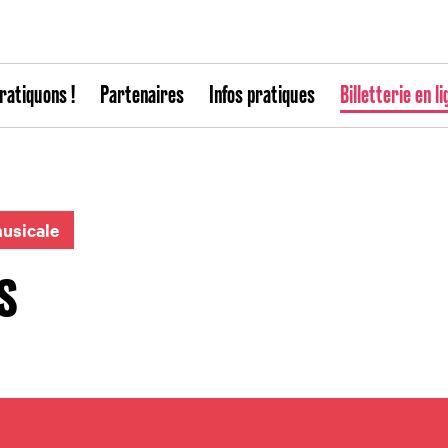
ratiquons !
Partenaires
Infos pratiques
Billetterie en li
usicale
s