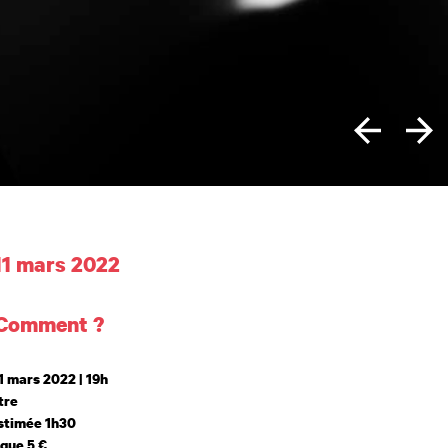
 et horaires
11 mars 2022
 Comment ?
1 mars 2022 | 19h
tre
stimée 1h30
ique 5 €