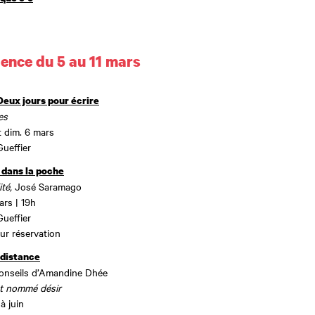
ence du 5 au 11 mars
Deux jours pour écrire
es
t dim. 6 mars
ueffier
 dans la poche
ité,
José Saramago
ars | 19h
ueffier
sur réservation
 distance
conseils d’Amandine Dhée
t nommé désir
à juin