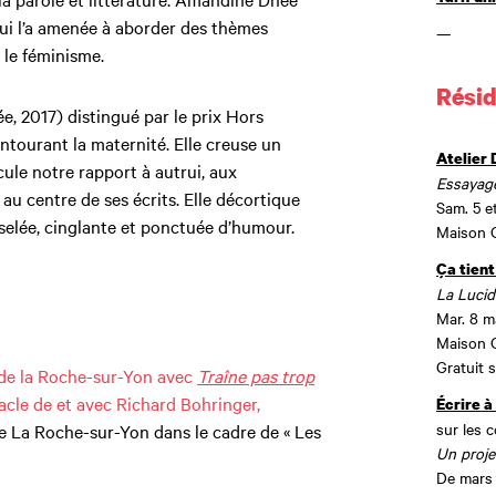
 qui l’a amenée à aborder des thèmes
—
u le féminisme.
Résid
e, 2017) distingué par le prix Hors
ntourant la maternité. Elle creuse un
Atelier 
scule notre rapport à autrui, aux
Essayag
au centre de ses écrits. Elle décortique
Sam. 5 e
iselée, cinglante et ponctuée d’humour.
Maison G
Ça tient
La Lucid
Mar. 8 m
Maison G
Gratuit 
 de la Roche-sur-Yon avec
Traîne pas trop
acle de et avec Richard Bohringer,
Écrire à
sur les 
e La Roche-sur-Yon dans le cadre de « Les
Un proje
De mars 