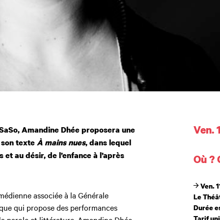
Dates
Ven. 
 SaSo, Amandine Dhée proposera une
e son texte
À mains nues
, dans lequel
et au désir, de l’enfance à l’après
Où ?
Ven. 1
médienne associée à la Générale
Le Théâ
tique qui propose des performances
Durée e
Tarif un
 la parole et littérature. Amandine Dhée