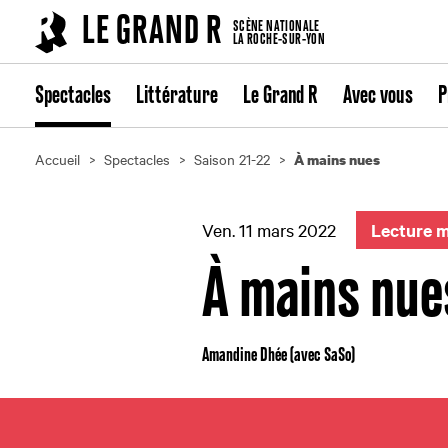
Cookies management panel
LE GRAND R
SCÈNE NATIONALE
LA ROCHE-SUR-YON
Spectacles
Littérature
Le Grand R
Avec vous
P
Accueil
Spectacles
Saison 21-22
À mains nues
Ven. 11 mars 2022
Lecture m
À mains nue
Amandine Dhée (avec SaSo)