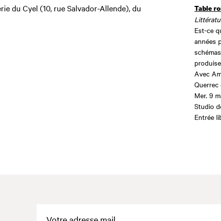
erie du Cyel (10, rue Salvador-Allende), du
Table r
Littérat
Est-ce qu
années p
schémas 
produise
Avec Ama
Querrec 
Mer. 9 m
Studio 
Entrée li