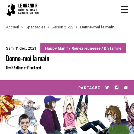
Cookies management panel
LE GRAND R
Ouvrir
SCÈNE NATIONALE
LA ROCHE-SUR-YON
Accueil
Spectacles
Saison 21-22
Donne-moi la main
Sam. 11 déc. 2021
Happy Manif
/
Roulez jeunesse
/
En famille
Donne-moi la main
David Rolland et Élise Lerat
PARTAGEZ
Twitter
Faceboo
Par