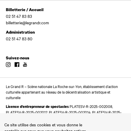
Billetterie / Accueil
02 51 47 83 83
billetterie@legrandr.com
Administration
02 51 47 83 80
Suivez-nous
Instagram
Facebook
Youtube
Le Grand R – Scène nationale La Roche-sur-Yon, établissement d’action
culturelle appartenant au réseau de la décentralisation artistique et
culturelle
PLATESV-R-2025-002008,
Licence d’entrepreneur de spectacles
PLATESV-R-2025-002012, PLATESV-R-2025-002014, PLATESV-R-2025-
002016
Ce site utilise des cookies et vous donne le
contrôle sur ceux que vous souhaitez activer