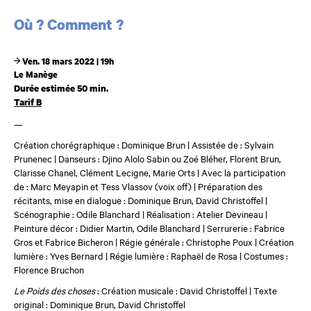
Dates et horaires
Où ? Comment ?
Ven. 18 mars 2022 | 19h
Le Manège
Durée estimée 50 min.
Tarif B
—
Création chorégraphique : Dominique Brun | Assistée de : Sylvain
Prunenec | Danseurs : Djino Alolo Sabin ou Zoé Bléher, Florent Brun,
Clarisse Chanel, Clément Lecigne, Marie Orts | Avec la participation
de : Marc Meyapin et Tess Vlassov (voix off) | Préparation des
récitants, mise en dialogue : Dominique Brun, David Christoffel |
Scénographie : Odile Blanchard | Réalisation : Atelier Devineau |
Peinture décor : Didier Martin, Odile Blanchard | Serrurerie : Fabrice
Gros et Fabrice Bicheron | Régie générale : Christophe Poux | Création
lumière : Yves Bernard | Régie lumière : Raphaël de Rosa | Costumes :
Florence Bruchon
Le Poids des choses
: Création musicale : David Christoffel | Texte
original : Dominique Brun, David Christoffel