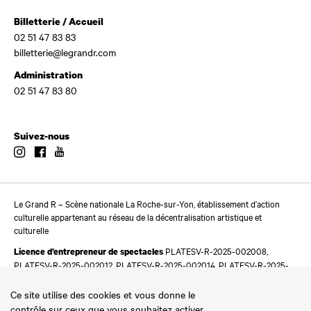
Billetterie / Accueil
02 51 47 83 83
billetterie@legrandr.com
Administration
02 51 47 83 80
Suivez-nous
Instagram
Facebook
Youtube
Le Grand R – Scène nationale La Roche-sur-Yon, établissement d’action
culturelle appartenant au réseau de la décentralisation artistique et
culturelle
PLATESV-R-2025-002008,
Licence d’entrepreneur de spectacles
PLATESV-R-2025-002012, PLATESV-R-2025-002014, PLATESV-R-2025-
002016
Ce site utilise des cookies et vous donne le
contrôle sur ceux que vous souhaitez activer