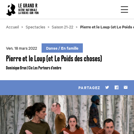
Cookies management panel
LE GRAND R
Ouvrir
SCÈNE NATIONALE
LA ROCHE-SUR-YON
Accueil
Spectacles
Saison 21-22
Pierre et le Loup (et Le Poids
Ven. 18 mars 2022
Danse
/
En famille
Pierre et le Loup (et Le Poids des choses)
Dominique Brun | Cie Les Porteurs d’ombre
PARTAGEZ
Twitter
Faceboo
Par