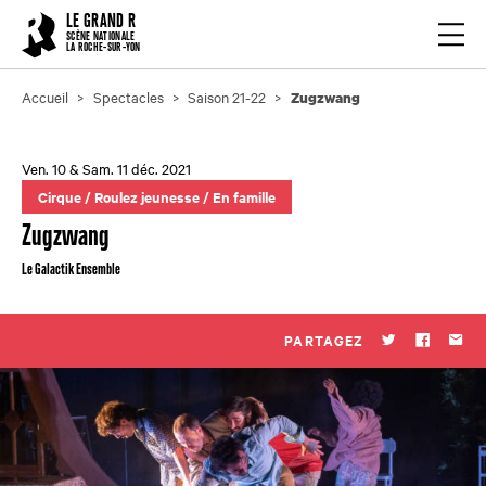
Cookies management panel
LE GRAND R
Ouvrir
SCÈNE NATIONALE
LA ROCHE-SUR-YON
Accueil
Spectacles
Saison 21-22
Zugzwang
Ven. 10 & Sam. 11 déc. 2021
Cirque
/
Roulez jeunesse
/
En famille
Zugzwang
Le Galactik Ensemble
PARTAGEZ
Twitter
Faceboo
Par