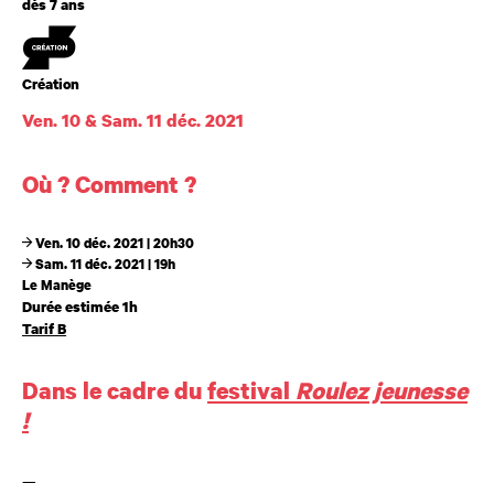
dès 7 ans
Création
Création
Ven. 10 & Sam. 11 déc. 2021
Dates et horaires
Où ? Comment ?
Ven. 10 déc. 2021 | 20h30
Sam. 11 déc. 2021 | 19h
Le Manège
Durée estimée 1h
Tarif B
Dans le cadre du
festival
Roulez jeunesse
!
—