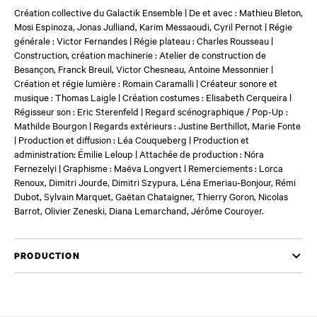
Création collective du Galactik Ensemble | De et avec : Mathieu Bleton,
Mosi Espinoza, Jonas Julliand, Karim Messaoudi, Cyril Pernot | Régie
générale : Victor Fernandes | Régie plateau : Charles Rousseau |
Construction, création machinerie : Atelier de construction de
Besançon, Franck Breuil, Victor Chesneau, Antoine Messonnier |
Création et régie lumière : Romain Caramalli | Créateur sonore et
musique : Thomas Laigle | Création costumes : Elisabeth Cerqueira l
Régisseur son : Eric Sterenfeld | Regard scénographique / Pop-Up :
Mathilde Bourgon | Regards extérieurs : Justine Berthillot, Marie Fonte
| Production et diffusion : Léa Couqueberg | Production et
administration: Émilie Leloup | Attachée de production : Nóra
Fernezelyi | Graphisme : Maëva Longvert l Remerciements : Lorca
Renoux, Dimitri Jourde, Dimitri Szypura, Léna Emeriau-Bonjour, Rémi
Dubot, Sylvain Marquet, Gaëtan Chataigner, Thierry Goron, Nicolas
Barrot, Olivier Zeneski, Diana Lemarchand, Jérôme Couroyer.
PRODUCTION