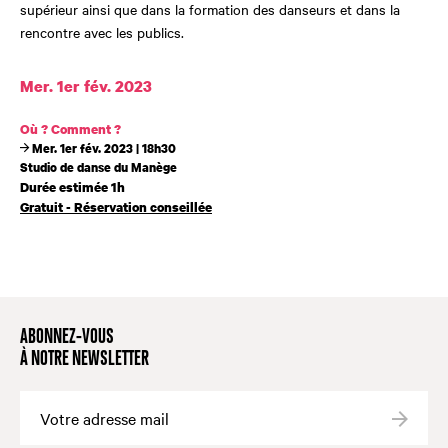
supérieur ainsi que dans la formation des danseurs et dans la
rencontre avec les publics.
Dates et horaires
Mer. 1er fév. 2023
Où ? Comment ?
Mer. 1er fév. 2023 | 18h30
Studio de danse du Manège
Durée estimée 1h
Gratuit - Réservation conseillée
ABONNEZ-VOUS
À NOTRE NEWSLETTER
Valide