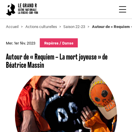
Cookies management panel
LE GRAND R
Ouvrir
SCÈNE NATIONALE
LA ROCHE-SUR-YON
Accueil
Actions culturelles
Saison 22-23
Autour de « Requiem –
Mer. 1er fév. 2023
Repères
/
Danse
Autour de « Requiem – La mort joyeuse » de
Béatrice Massin