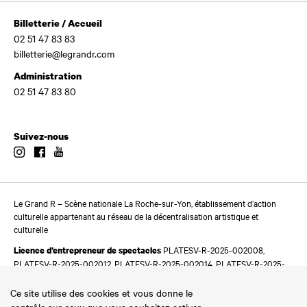
Billetterie / Accueil
02 51 47 83 83
billetterie@legrandr.com
Administration
02 51 47 83 80
Suivez-nous
Instagram
Facebook
Youtube
Le Grand R – Scène nationale La Roche-sur-Yon, établissement d’action
culturelle appartenant au réseau de la décentralisation artistique et
culturelle
PLATESV-R-2025-002008,
Licence d’entrepreneur de spectacles
PLATESV-R-2025-002012, PLATESV-R-2025-002014, PLATESV-R-2025-
002016
Ce site utilise des cookies et vous donne le