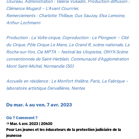
Usureau, Administration : Valeria Vukadin, Production-diffusion :
Clémence Mugard – L’Avant Courrrier,
Remerciements : Charlotte Thillaye, Gus Sauzay, Elsa Lemoine,
Arthur Lochmann
Production : La Volte-cirque, Coproduction : Le Plongeoir – Cité
du Cirque, Pôle Cirque Le Mans, Le Grand R, scène nationale, La
Roche-sur-Yon, Cie MPTA – festival les Utopistes, ONYX-Scène
conventionnée de Saint-Herblain, Communauté d’Agglomération
Mont Saint-Michel, Normandie (50)
Accueils en résidence : Le Monfort théâtre, Paris, La Fabrique –
laboratoire artistique Dervallières, Nantes
Dates et horaires
Du mar. 4 au ven. 7 avr. 2023
Où ? Comment ?
Mar. 4 avr. 2023 | 20h30
Pour Les jeunes et les éducateurs de la protection judiciaire de la
jeunesse