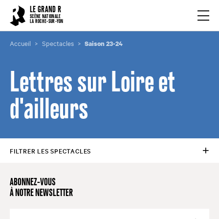
Cookies management panel
LE GRAND R
Ouvrir
SCÈNE NATIONALE
LA ROCHE-SUR-YON
Accueil
Spectacles
Saison 23-24
Lettres sur Loire et
d'ailleurs
FILTRER LES SPECTACLES
ABONNEZ-VOUS
À NOTRE NEWSLETTER