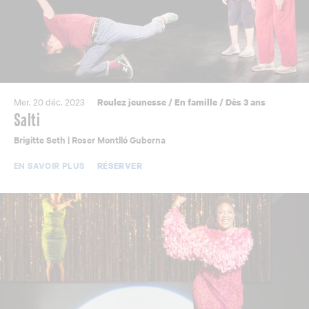
Mer. 20 déc. 2023
Roulez jeunesse
/
En famille
/
Dès 3 ans
Salti
Brigitte Seth | Roser Montlló Guberna
EN SAVOIR PLUS
RÉSERVER