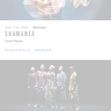
Sam. 3 fév. 2024
Musique
S.H.A.M.A.N.E.S
Anne Paceo
EN SAVOIR PLUS
RÉSERVER