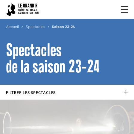
Cookies management panel
LE GRAND R
Ouvrir
SCÈNE NATIONALE
LA ROCHE-SUR-YON
Accueil
Spectacles
Saison 23-24
Spectacles
de la saison 23-24
FILTRER LES SPECTACLES