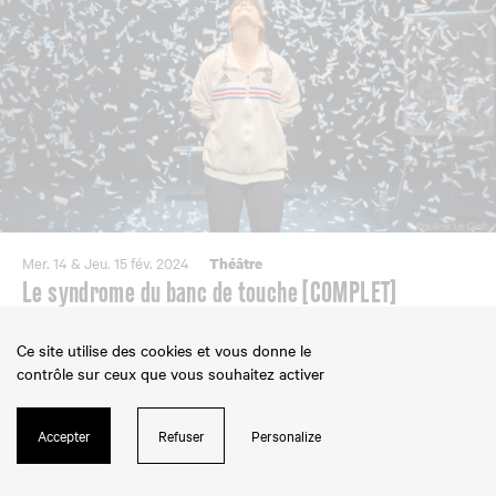
Mer. 14 & Jeu. 15 fév. 2024
Théâtre
Le syndrome du banc de touche [COMPLET]
Léa Girardet l Julie Bertin
Ce site utilise des cookies et vous donne le
EN SAVOIR PLUS
RÉSERVER
contrôle sur ceux que vous souhaitez activer
Accepter
Refuser
Personalize