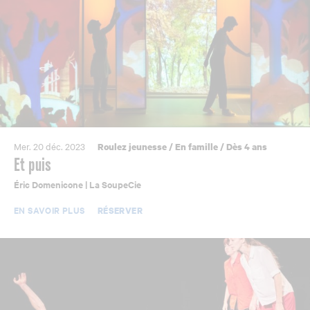
Mer. 20 déc. 2023
Roulez jeunesse
/
En famille
/
Dès 4 ans
Et puis
Éric Domenicone | La SoupeCie
EN SAVOIR PLUS
RÉSERVER