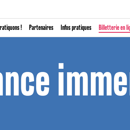
ratiquons !
Partenaires
Infos pratiques
Billetterie en li
nce immer