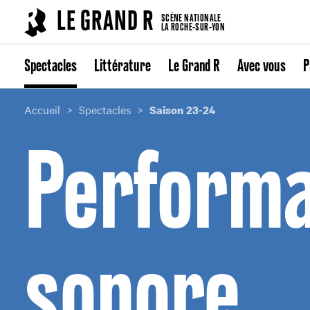
Cookies management panel
LE GRAND R
SCÈNE NATIONALE
LA ROCHE-SUR-YON
Spectacles
Littérature
Le Grand R
Avec vous
P
Accueil
Spectacles
Saison 23-24
Performa
sonore