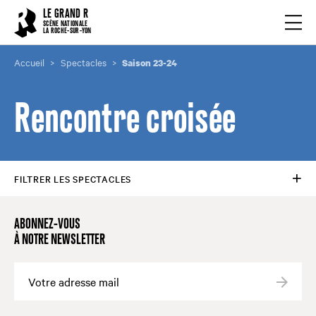
Cookies management panel
LE GRAND R
Ouvrir
SCÈNE NATIONALE
LA ROCHE-SUR-YON
Accueil
Spectacles
Saison 23-24
Rencontre croisée
FILTRER LES SPECTACLES
ABONNEZ-VOUS
À NOTRE NEWSLETTER
Valide