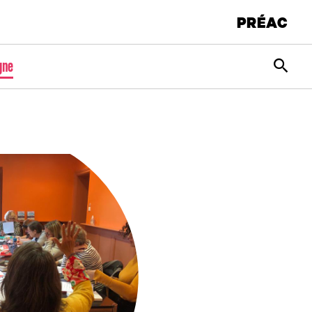
PRÉAC
Rec
gne