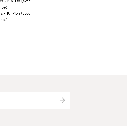
rs • 10h-13h (avec
mbé)
rs • 10h-15h (avec
het)
Valider