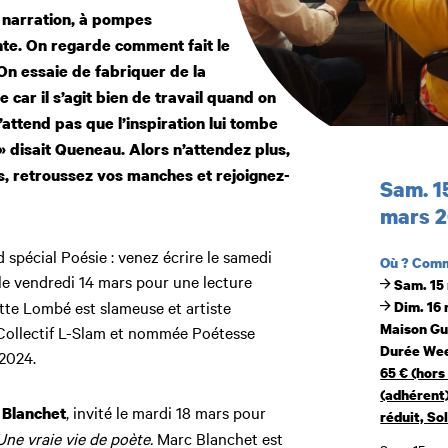
à narration, à pompes
te. On regarde comment fait le
 On essaie de fabriquer de la
le car il s’agit bien de travail quand on
n’attend pas que l’inspiration lui tombe
» disait Queneau. Alors n’attendez plus,
rs, retroussez vos manches et rejoignez-
Sam. 1
Dates et h
mars 
spécial Poésie : venez écrire le samedi
Où ? Com
e le vendredi 14 mars pour une lecture
Sam. 15
tte Lombé est slameuse et artiste
Dim. 16
Maison Gu
 Collectif L-Slam et nommée Poétesse
Durée We
 2024.
65 € (hors
(adhérent)
, invité le mardi 18 mars pour
 Blanchet
réduit, Sol
Une vraie vie de poète.
Marc Blanchet est