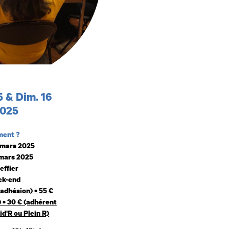
5 & Dim. 16
oraires
2025
ment ?
 mars 2025
 mars 2025
effier
ek-end
 adhésion) • 55 €
 • 30 € (adhérent
id'R ou Plein R)