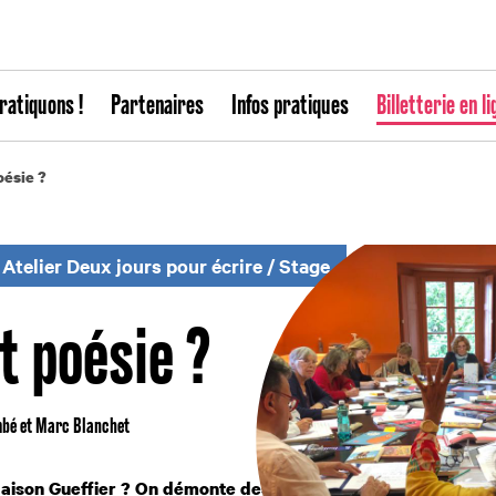
ratiquons !
Partenaires
Infos pratiques
Billetterie en li
oésie ?
Atelier Deux jours pour écrire
/
Stage
t poésie ?
mbé et Marc Blanchet
 Maison Gueffier ? On démonte des