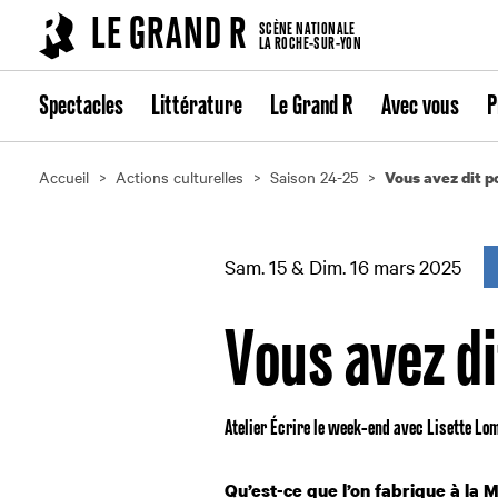
Cookies management panel
LE GRAND R
SCÈNE NATIONALE
LA ROCHE-SUR-YON
Spectacles
Littérature
Le Grand R
Avec vous
P
Accueil
Actions culturelles
Saison 24-25
Vous avez dit p
Sam. 15 & Dim. 16 mars 2025
Vous avez di
Atelier Écrire le week-end avec Lisette Lo
Qu’est-ce que l’on fabrique à la