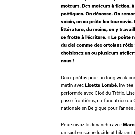
moteurs. Des moteurs à fiction, 
poétiques.
On désosse. On remon
voisin, on se prête les tournevis.
littérature, du moins, on y travail
se frotte à l’écriture. « Le poète 
du ciel comme des ortolans rôtis 
choisissez un
ou plusieurs atelie
nous !
Deux poètes pour un long week-end 
matin avec
, invité
Lisette Lombé
performée avec Cloé du Trèfle. Lise
passe-frontières, co-fondatrice du
nationale en Belgique pour l’année
Poursuivez
le dimanche avec
Marc
un seul en scène lucide et hilarant