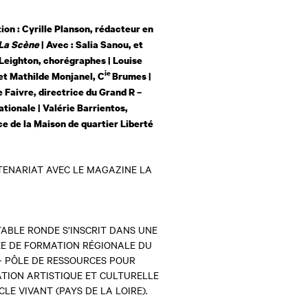
on : Cyrille Planson, rédacteur en
La Scène
| Avec : Salia Sanou, et
Leighton, chorégraphes | Louise
ie
et Mathilde Monjanel, C
Brumes |
 Faivre, directrice du Grand R –
tionale | Valérie Barrientos,
ce de la Maison de quartier Liberté
TENARIAT AVEC LE MAGAZINE LA
TABLE RONDE S’INSCRIT DANS UNE
E DE FORMATION RÉGIONALE DU
– PÔLE DE RESSOURCES POUR
ATION ARTISTIQUE ET CULTURELLE
LE VIVANT (PAYS DE LA LOIRE).