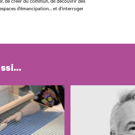
er, de créer du commun, de découvrir des
 espaces d’émancipation… et d’interroger
ussi…