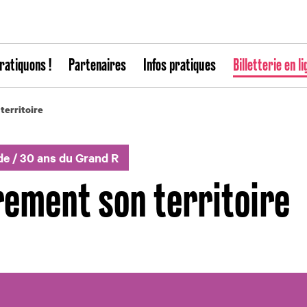
ratiquons !
Partenaires
Infos pratiques
Billetterie en li
territoire
de
/
30 ans du Grand R
rement son territoire