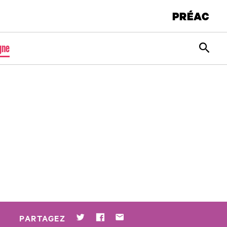
PRÉAC
Rec
gne
Twitter
Facebook
Par mail
PARTAGEZ