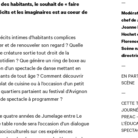
—
 des habitants, le souhait de « faire
écits et les imaginaires est
au coeur de
Modérati
chef de
Joanne 
Hochet 
récits intimes d’habitants complices
Florence
er et de renouveler son regard ? Quelle
Scène na
 créature sortie tout droit de la
directri
otidien ? Que génère un ring de boxe au
—
ion d’un spectacle de danse mettant en
tants de tout âge ? Comment découvrir
EN PAR
SCÈNE
plat de cuisine ou à l’occasion d’un petit
s quartiers partaient au festival d’Avignon
—
n de spectacle à programmer ?
CETTE 
JOURNÉ
de quatre années de Jumelage entre Le
PREAC 
e table ronde sera l’occasion d’un dialogue
L’ÉDUC
SPECTAC
 socioculturels sur ces expériences