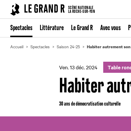
Cookies management panel
LE GRAND R
SCÈNE NATIONALE
LA ROCHE-SUR-YON
Spectacles
Littérature
Le Grand R
Avec vous
P
Accueil
Spectacles
Saison 24-25
Habiter autrement son 
Ven. 13 déc. 2024
Table ron
Habiter aut
30 ans de démocratisation culturelle